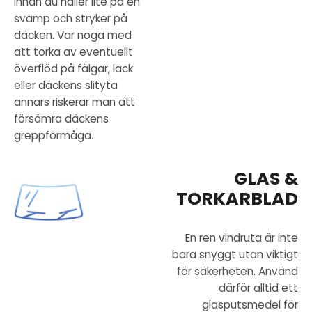
innan du häller lite på en
svamp och stryker på
däcken. Var noga med
att torka av eventuellt
överflöd på fälgar, lack
eller däckens slityta
annars riskerar man att
försämra däckens
greppförmåga.
GLAS &
TORKARBLAD
En ren vindruta är inte
bara snyggt utan viktigt
för säkerheten. Använd
därför alltid ett
glasputsmedel för