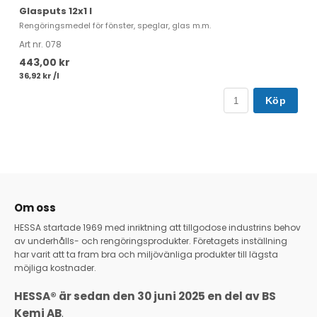
Glasputs 12x1 l
A
Rengöringsmedel för fönster, speglar, glas m.m.
Va
Art nr. 078
Ar
443,00 kr
7
36,92 kr /l
35
Köp
Om oss
HESSA startade 1969 med inriktning att tillgodose industrins behov
av underhålls- och rengöringsprodukter. Företagets inställning
har varit att ta fram bra och miljövänliga produkter till lägsta
möjliga kostnader.
HESSA® är sedan den 30 juni 2025 en del av BS
Kemi AB
.