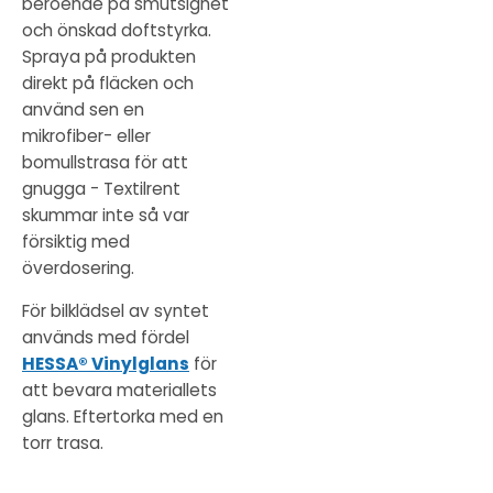
beroende på smutsighet
och önskad doftstyrka.
Spraya på produkten
direkt på fläcken och
använd sen en
mikrofiber- eller
bomullstrasa för att
gnugga - Textilrent
skummar inte så var
försiktig med
överdosering.
För bilklädsel av syntet
används med fördel
HESSA® Vinylglans
för
att bevara materiallets
glans. Eftertorka med en
torr trasa.