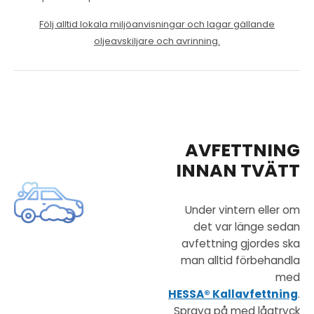
Följ alltid lokala miljöanvisningar och lagar gällande
oljeavskiljare och avrinning.
AVFETTNING
INNAN TVÄTT
Under vintern eller om
det var länge sedan
avfettning gjordes ska
man alltid förbehandla
med
HESSA® Kallavfettning
.
Spraya på med lågtryck