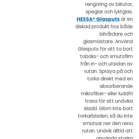
rengöring av bilrutor,
speglar och lyktglas.
HESSA® Glasputs
är en
älskad produkt hos både
bilvårdare och
glasmästare. Använd
Glasputs för att ta bort
tobaks- och smutsfilm
från in- och utsidan av
rutan. Spraya på och
torka direkt med en
absorberande
mikrofiber- eller luddfri
trasa för att undvika
kladd. Glöm inte bort
torkarbladen, så du inte
smutsar ner den rena
rutan. Undvik alltid att
använda starka