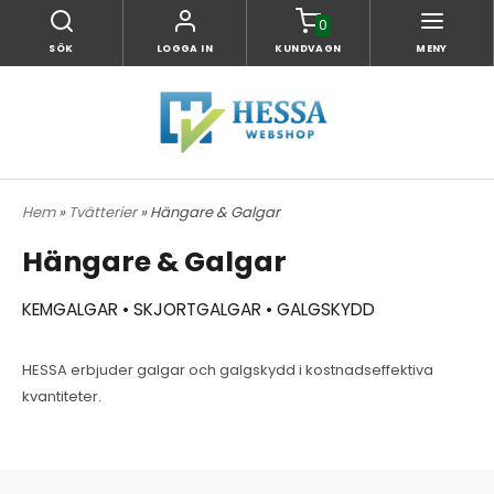
0
SÖK
LOGGA IN
KUNDVAGN
MENY
Hem
»
Tvätterier
» Hängare & Galgar
Hängare & Galgar
KEMGALGAR • SKJORTGALGAR • GALGSKYDD
HESSA erbjuder galgar och galgskydd i kostnadseffektiva
kvantiteter.