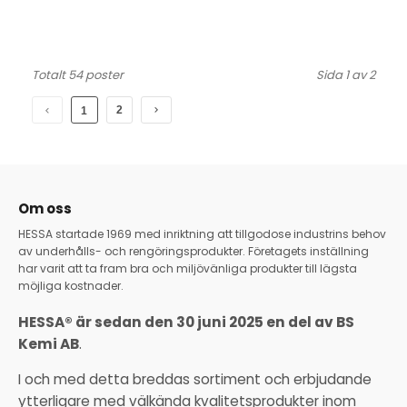
Totalt 54 poster
Sida 1 av 2
2
1
Om oss
HESSA startade 1969 med inriktning att tillgodose industrins behov
av underhålls- och rengöringsprodukter. Företagets inställning
har varit att ta fram bra och miljövänliga produkter till lägsta
möjliga kostnader.
HESSA® är sedan den 30 juni 2025 en del av BS
Kemi AB
.
I och med detta breddas sortiment och erbjudande
ytterligare med välkända kvalitetsprodukter inom