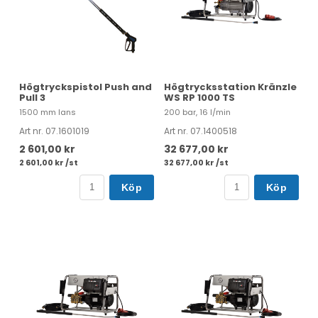
Högtryckspistol Push and
Högtrycksstation Kränzle
Pull 3
WS RP 1000 TS
1500 mm lans
200 bar, 16 l/min
Art nr. 07.1601019
Art nr. 07.1400518
2 601,00 kr
32 677,00 kr
2 601,00 kr /st
32 677,00 kr /st
Köp
Köp