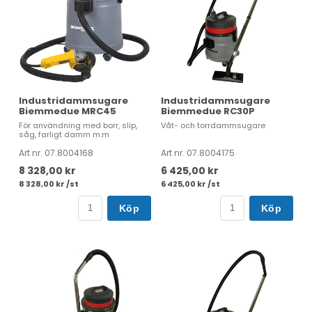
Industridammsugare
Industridammsugare
Biemmedue MRC45
Biemmedue RC30P
För användning med borr, slip,
Våt- och torrdammsugare
såg, farligt damm m.m
Art nr. 07.8004168
Art nr. 07.8004175
8 328,00 kr
6 425,00 kr
8 328,00 kr /st
6 425,00 kr /st
Köp
Köp