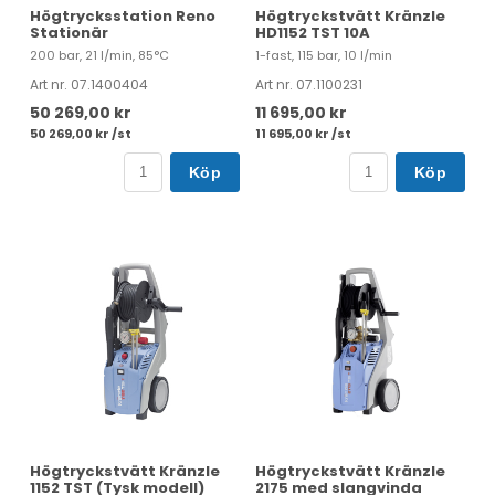
Högtrycksstation Reno
Högtryckstvätt Kränzle
Stationär
HD1152 TST 10A
200 bar, 21 l/min, 85°C
1-fast, 115 bar, 10 l/min
Art nr. 07.1400404
Art nr. 07.1100231
50 269,00 kr
11 695,00 kr
50 269,00 kr /st
11 695,00 kr /st
Köp
Köp
Högtryckstvätt Kränzle
Högtryckstvätt Kränzle
1152 TST (Tysk modell)
2175 med slangvinda