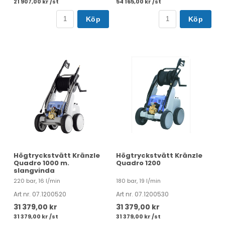
21 907,00 kr /st
54 165,00 kr /st
Köp
Köp
Högtryckstvätt Kränzle
Högtryckstvätt Kränzle
Quadro 1000 m.
Quadro 1200
slangvinda
220 bar, 16 l/min
180 bar, 19 l/min
Art nr. 07.1200520
Art nr. 07.1200530
31 379,00 kr
31 379,00 kr
31 379,00 kr /st
31 379,00 kr /st