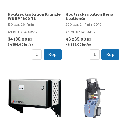
Högtrycksstation Kränzle
Högtrycksstation Reno
WS RP 1600 TS
Stationär
150 bar, 26 l/min
200 bar, 21 l/min, 60°C
Art nr. 07.1400532
Art nr. 07.1400402
34 186,00 kr
46 269,00 kr
34 186,00 kr /st
46 269,00 kr /st
Köp
Köp