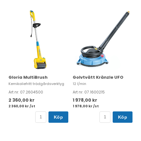
Gloria MultiBrush
Golvtvätt Kränzle UFO
Kemikaliefritt trädgårdsverktyg
12 l/min
Art nr. 07.2604500
Art nr. 07.1600215
2 360,00 kr
1 978,00 kr
2 360,00 kr /st
1 978,00 kr /st
Köp
Köp