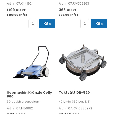
Art nr. 07.K44192
Art nr. 07.RM559263
1 199,00 kr
368,00 kr
1 199,00 kr /st
368,00 kr /st
Köp
Köp
Sopmaskin Kränzle Colly
Taktvätt DR-520
800
30 l, dubbla sopvalsar
40 l/min. 350 bar, 3/8”
Art nr. 07.1450012
Art nr. 07.RM10880972