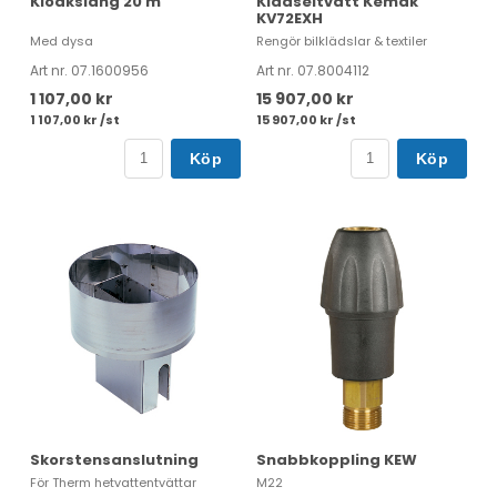
Kloakslang 20 m
Klädseltvätt Kemak
KV72EXH
Med dysa
Rengör bilklädslar & textiler
Art nr. 07.1600956
Art nr. 07.8004112
1 107,00 kr
15 907,00 kr
1 107,00 kr /st
15 907,00 kr /st
Köp
Köp
Skorstensanslutning
Snabbkoppling KEW
För Therm hetvattentvättar
M22