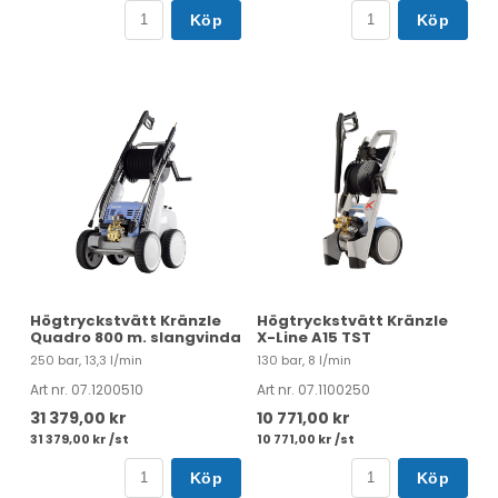
Köp
Köp
Högtryckstvätt Kränzle
Högtryckstvätt Kränzle
Quadro 800 m. slangvinda
X-Line A15 TST
250 bar, 13,3 l/min
130 bar, 8 l/min
Art nr. 07.1200510
Art nr. 07.1100250
31 379,00 kr
10 771,00 kr
31 379,00 kr /st
10 771,00 kr /st
Köp
Köp