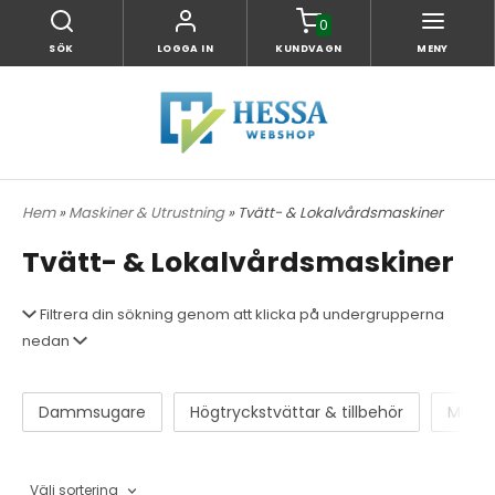
0
SÖK
LOGGA IN
KUNDVAGN
MENY
Hem
»
Maskiner & Utrustning
» Tvätt- & Lokalvårdsmaskiner
Tvätt- & Lokalvårdsmaskiner
Filtrera din sökning genom att klicka på undergrupperna
nedan
Dammsugare
Högtryckstvättar & tillbehör
MultiB
Välj sortering