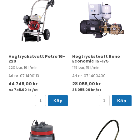
Högtryckstvätt Petro 16-
Högtryckstvätt Reno
220
Economic 15-175
220 bar, 16 l/min
175 bar, 15 l/min
Art nr. 07.1400113
Art nr. 07.1400400
44 745,00 kr
28 055,00 kr
44 745,00 kr /st
28 055,00 kr /st
Köp
Köp