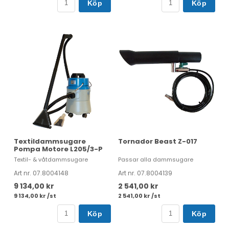
Köp
Köp
Textildammsugare
Tornador Beast Z-017
Pompa Motore L205/3-P
Textil- & våtdammsugare
Passar alla dammsugare
Art nr. 07.8004148
Art nr. 07.8004139
9 134,00 kr
2 541,00 kr
9 134,00 kr /st
2 541,00 kr /st
Köp
Köp