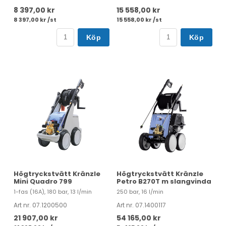
8 397,00 kr
15 558,00 kr
8 397,00 kr /st
15 558,00 kr /st
Köp
Köp
Högtryckstvätt Kränzle
Högtryckstvätt Kränzle
Mini Quadro 799
Petro B270T m slangvinda
1-fas (16A), 180 bar, 13 l/min
250 bar, 16 l/min
Art nr. 07.1200500
Art nr. 07.1400117
21 907,00 kr
54 165,00 kr