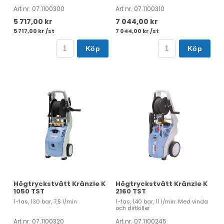
Art nr. 07.1100300
Art nr. 07.1100310
5 717,00 kr
7 044,00 kr
5 717,00 kr /st
7 044,00 kr /st
Köp
Köp
Högtryckstvätt Kränzle K
Högtryckstvätt Kränzle K
1050 TST
2160 TST
1-fas, 130 bar, 7,5 l/min
1-fas, 140 bar, 11 l/min. Med vinda
och dirtkiller
Art nr. 07.1100320
Art nr. 07.1100245