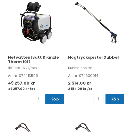
Hetvattentvätt Kränzle
Högtryckspistol Dubbel
Therm 1017
150 bar, 16,7 l/min
Dubbla spolrör
Art nr. 07.1413505
Art nr. 07.1600914
49 257,00 kr
2 514,00 kr
49 257,00 kr /st
2 514,00 kr /st
Köp
Köp