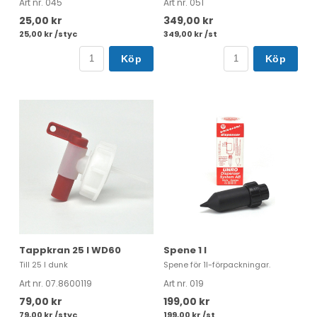
Art nr. 045
Art nr. 051
25,00 kr
349,00 kr
25,00 kr /styc
349,00 kr /st
Köp
Köp
Tappkran 25 l WD60
Spene 1 l
Till 25 l dunk
Spene för 1l-förpackningar.
Art nr. 07.8600119
Art nr. 019
79,00 kr
199,00 kr
79,00 kr /styc
199,00 kr /st