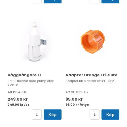
Vägghängare 1 l
Adapter Orange Tri-Sure
För 1l-flaskor med pump eller
Adapter till plastfat 56x4-BSP2"
spene.
Art nr. 4901
Art nr. 022-02
249,00 kr
95,00 kr
249,00 kr /st
95,00 kr /styc
Köp
Köp