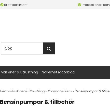
Brett sortiment
Professionell serv
Maskiner & Utrustning
Säkerhetsdatablad
Hem
»
Maskiner & Utrustning
»
Pumpar & Kem
» Bensinpumpar & tillbe
Bensinpumpar & tillbehör