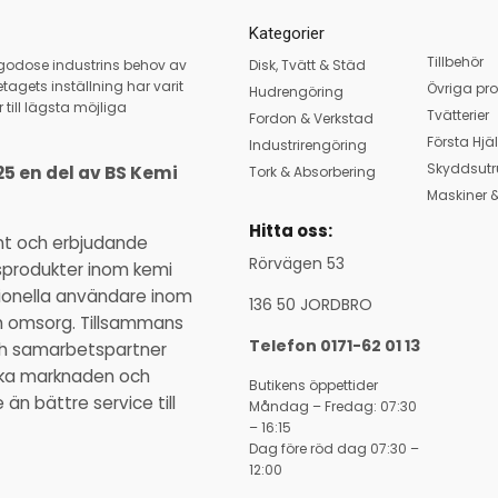
Kategorier
Tillbehör
llgodose industrins behov av
Disk, Tvätt & Städ
tagets inställning har varit
Övriga pro
Hudrengöring
 till lägsta möjliga
Tvätterier
Fordon & Verkstad
Första Hjä
Industrirengöring
Skyddsutr
25 en del av BS Kemi
Tork & Absorbering
Maskiner &
Hitta oss:
nt och erbjudande
Rörvägen 53
sprodukter inom kemi
ssionella användare inom
136 50 JORDBRO
ch omsorg. Tillsammans
Telefon 0171-62 01 13
och samarbetspartner
ka marknaden och
Butikens öppettider
n bättre service till
Måndag – Fredag: 07:30
– 16:15
Dag före röd dag 07:30 –
12:00