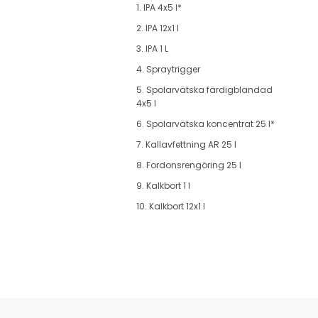
1. IPA 4x5 l*
2. IPA 12x1 l
3. IPA 1 L
4. Spraytrigger
5. Spolarvätska färdigblandad
4x5 l
6. Spolarvätska koncentrat 25 l*
7. Kallavfettning AR 25 l
8. Fordonsrengöring 25 l
9. Kalkbort 1 l
10. Kalkbort 12x1 l