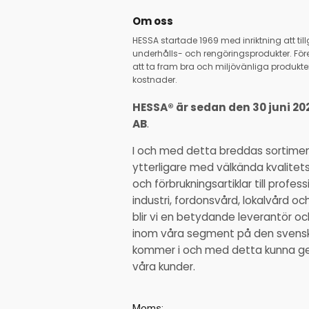
Om oss
HESSA startade 1969 med inriktning att ti
underhålls- och rengöringsprodukter. Före
att ta fram bra och miljövänliga produkter
kostnader.
HESSA® är sedan den 30 juni 20
AB
.
I och med detta breddas sortime
ytterligare med välkända kvalitet
och förbrukningsartiklar till profe
industri, fordonsvård, lokalvård o
blir vi en betydande leverantör 
inom våra segment på den svens
kommer i och med detta kunna ge ä
våra kunder.
Moms: