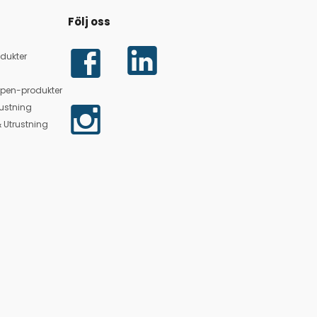
Följ oss
dukter
lpen-produkter
ustning
 Utrustning