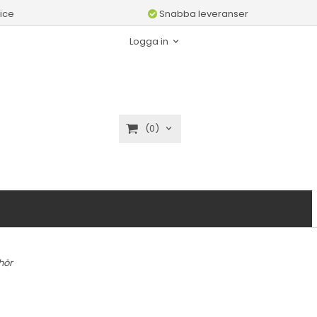
ice
Snabba leveranser
Logga in
(0)
hör