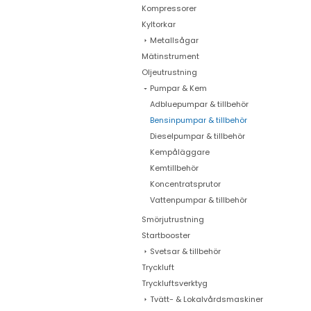
Kompressorer
Kyltorkar
Metallsågar
Mätinstrument
Oljeutrustning
Pumpar & Kem
Adbluepumpar & tillbehör
Bensinpumpar & tillbehör
Dieselpumpar & tillbehör
Kempåläggare
Kemtillbehör
Koncentratsprutor
Vattenpumpar & tillbehör
Smörjutrustning
Startbooster
Svetsar & tillbehör
Tryckluft
Tryckluftsverktyg
Tvätt- & Lokalvårdsmaskiner