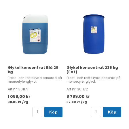
Glykol koncentrat Blå 28
Glykol koncentrat 235 kg
kg
(Fat)
Frost- och rostskydd baserad på
Frost- och rostskydd baserad på
monoetylenglykol.
monoetylenglykol.
Art nr. 301171
Art nr. 301172
1 089,00 kr
8 789,00 kr
38,89 kr /kg
37,40 kr /kg
Köp
Köp