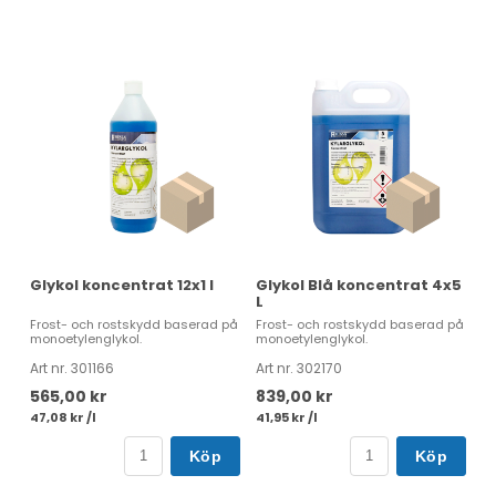
Glykol koncentrat 12x1 l
Glykol Blå koncentrat 4x5
L
Frost- och rostskydd baserad på
Frost- och rostskydd baserad på
monoetylenglykol.
monoetylenglykol.
Art nr. 301166
Art nr. 302170
565,00 kr
839,00 kr
47,08 kr /l
41,95 kr /l
Köp
Köp