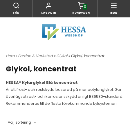
0
SÖK
LOGGA IN
KUNDVAGN
MENY
Hem
»
Fordon & Verkstad
»
Glykol
» Glykol, koncentrat
Glykol, koncentrat
HESSA® Kylarglykol Blå koncentrat
Är ett frost- och rostskydd baserad på monoetylenglykol. Ger
överlägset rost- och korrosionsskydd enligt BS6580-standard.
Rekommenderas till de flesta förekommande kylsystemen.
Välj sortering