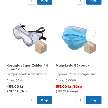
Köp
Köp
Korgglasögon Zekler 44
Munskydd 50-pack
5-pack
Formpassande & tätslutande
Skyddar från mikroorganismer
Art nr. 04.44
Art nr. 10.0006
469,00 kr
199,00 kr /förp
469,00 kr /frp
(
229,00 kr /förp
)
Köp
Köp