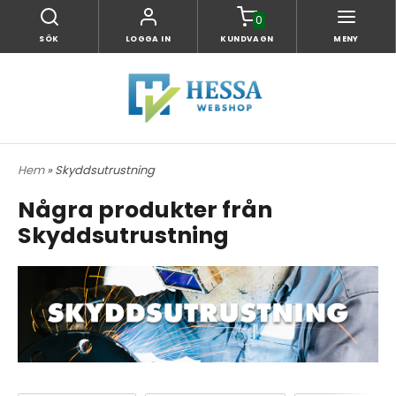
0
SÖK
LOGGA IN
KUNDVAGN
MENY
Hem
» Skyddsutrustning
Några produkter från
Skyddsutrustning