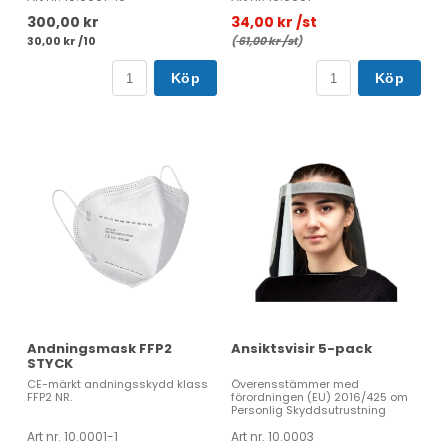
300,00 kr
34,00 kr /st
30,00 kr /10
(
61,00 kr /st
)
Köp
Köp
Andningsmask FFP2
Ansiktsvisir 5-pack
STYCK
CE-märkt andningsskydd klass
Överensstämmer med
FFP2 NR.
förordningen (EU) 2016/425 om
Personlig Skyddsutrustning
Art nr. 10.0001-1
Art nr. 10.0003