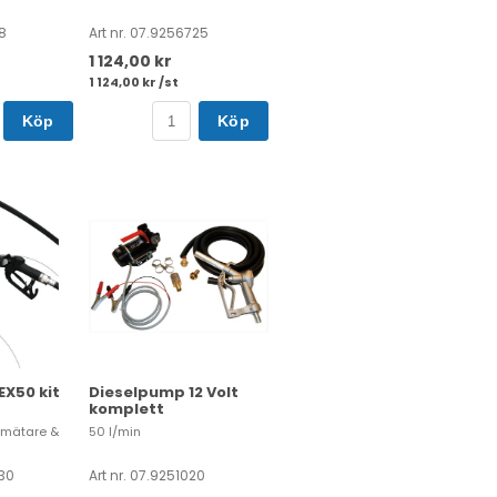
8
Art nr. 07.9256725
1 124,00 kr
1 124,00 kr /st
Köp
Köp
X50 kit
Dieselpump 12 Volt
komplett
, mätare &
50 l/min
030
Art nr. 07.9251020