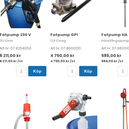
Fatpump 230 V
Fatpump GPI
Fatpump HA
30 l/min
0,9 l/slag
Hävstångspump, 
Art nr. 07.9254050
Art nr. 07.8600130
Art nr. 07.86001
6 211,00 kr
4 750,00 kr
586,00 kr
6 211,00 kr /st
4 750,00 kr /st
586,00 kr /st
Köp
Köp