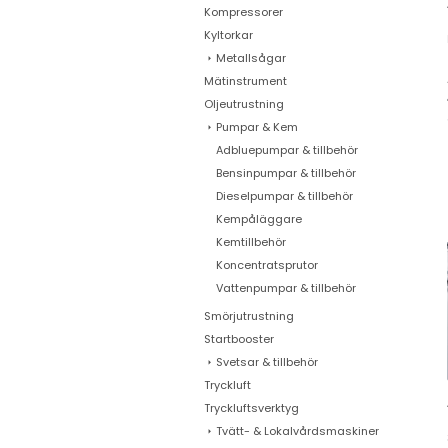
Kompressorer
Kyltorkar
Metallsågar
Mätinstrument
Oljeutrustning
Pumpar & Kem
Adbluepumpar & tillbehör
Bensinpumpar & tillbehör
Dieselpumpar & tillbehör
Kempåläggare
Kemtillbehör
Koncentratsprutor
Vattenpumpar & tillbehör
Smörjutrustning
Startbooster
Svetsar & tillbehör
Tryckluft
Tryckluftsverktyg
Tvätt- & Lokalvårdsmaskiner