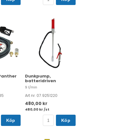
Panther
Dunkpump,
batteridriven
9 l/min
35
Art nr. 07.9251220
480,00 kr
480,00 kr /st
Köp
Köp