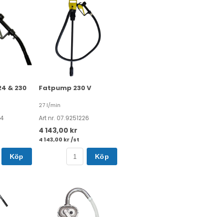
24 & 230
Fatpump 230 V
27 l/min
24
Art nr. 07.9251226
4 143,00 kr
4 143,00 kr /st
Köp
Köp