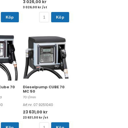
3 026,00 kr
3 026,00 kr /st
Köp
Köp
Cube 70
Dieselpump CUBE 70
MC 50
d
70 l/min
80
Art nr. 07.9251040
23 631,00 kr
23 631,00 kr /st
Köp
Köp