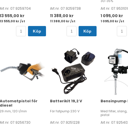
30-35%
Art nr. 07.9259704
Art nr. 07.9259738
Art nr. 07.953101
13 555,00 kr
11 388,00 kr
1 095,00 kr
13 555,00 kr /st
11 388,00 kr /st
1 095,00 kr /st
Köp
Köp
Automatpistol för
Batterikit 19,2 V
Bensinpump E
diesel
29 mm, 120 l/min
För fatpump 230 V
Med filter, slang
pistol
Art nr. 07.9256730
Art nr. 07.9251228
Art nr. 07.9254