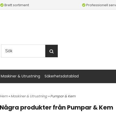
Brett sortiment
Professionell serv
Maskiner & Utrustning
Säkerhetsdatablad
Hem
»
Maskiner & Utrustning
» Pumpar & Kem
Några produkter från Pumpar & Kem