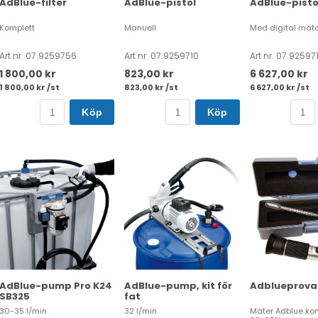
AdBlue-filter
AdBlue-pistol
AdBlue-pisto
Komplett
Manuell
Med digital mät
Art nr. 07.9259756
Art nr. 07.9259710
Art nr. 07.92597
1 800,00 kr
823,00 kr
6 627,00 kr
1 800,00 kr /st
823,00 kr /st
6 627,00 kr /st
Köp
Köp
AdBlue-pump Pro K24
AdBlue-pump, kit för
Adblueprova
SB325
fat
30-35 l/min
32 l/min
Mäter Adblue ko