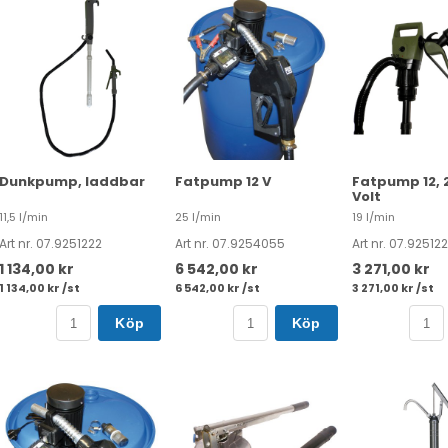
Dunkpump, laddbar
Fatpump 12 V
Fatpump 12, 
Volt
11,5 l/min
25 l/min
19 l/min
Art nr. 07.9251222
Art nr. 07.9254055
Art nr. 07.92512
1 134,00 kr
6 542,00 kr
3 271,00 kr
1 134,00 kr /st
6 542,00 kr /st
3 271,00 kr /st
Köp
Köp