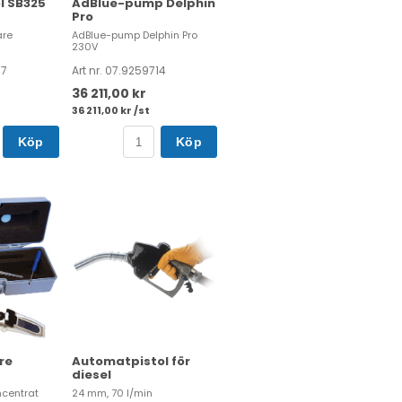
l SB325
AdBlue-pump Delphin
Pro
are
AdBlue-pump Delphin Pro
230V
17
Art nr. 07.9259714
36 211,00 kr
36 211,00 kr /st
Köp
Köp
re
Automatpistol för
diesel
ncentrat
24 mm, 70 l/min