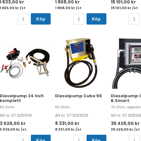
1 633,00 kr
1 908,00 kr
15 101,00 kr
1 633,00 kr /st
1 908,00 kr /st
15 101,00 kr /st
Köp
Köp
Dieselpump 24 Volt
Dieselpump Cube 55
Dieselpump 
komplett
B.Smart
50 l/min
56 l/min
70 l/min, appstyr
Art nr. 07.9251019
Art nr. 07.9251026
Art nr. 07.92510
3 026,00 kr
8 331,00 kr
35 426,00 kr
3 026,00 kr /st
8 331,00 kr /st
35 426,00 kr /st
Köp
Köp