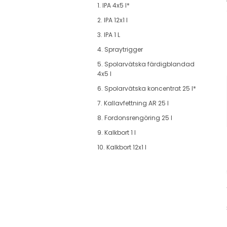
1. IPA 4x5 l*
2. IPA 12x1 l
3. IPA 1 L
4. Spraytrigger
5. Spolarvätska färdigblandad
4x5 l
6. Spolarvätska koncentrat 25 l*
7. Kallavfettning AR 25 l
8. Fordonsrengöring 25 l
9. Kalkbort 1 l
10. Kalkbort 12x1 l