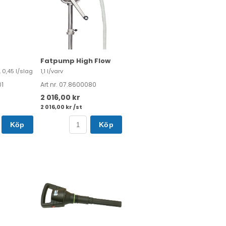
Fatpump High Flow
0,45 l/slag
1,1 l/varv
01
Art nr. 07.8600080
2 016,00 kr
2 016,00 kr /st
Köp
Köp