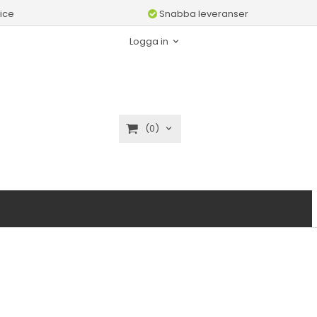
ice
Snabba leveranser
Logga in
(0)