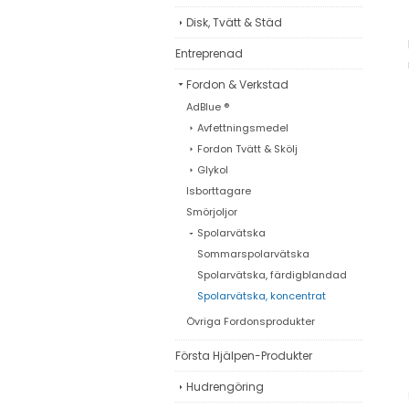
Disk, Tvätt & Städ
Entreprenad
Fordon & Verkstad
AdBlue ®
Avfettningsmedel
Fordon Tvätt & Skölj
Glykol
Isborttagare
Smörjoljor
Spolarvätska
Sommarspolarvätska
Spolarvätska, färdigblandad
Spolarvätska, koncentrat
Övriga Fordonsprodukter
Första Hjälpen-Produkter
Hudrengöring