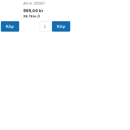
Art nr. 301167
969,00 kr
38,76 kr /l
Köp
Köp