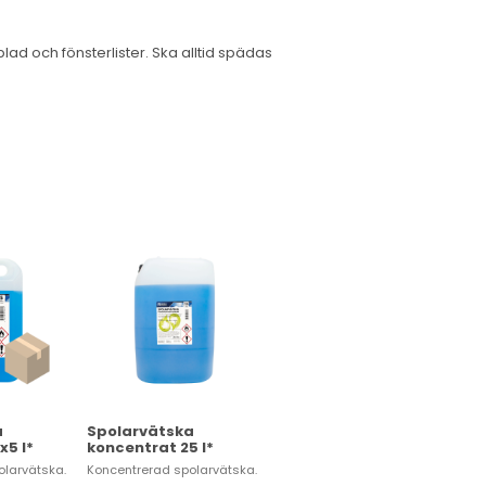
blad och fönsterlister. Ska alltid spädas
a
Spolarvätska
x5 l*
koncentrat 25 l*
olarvätska.
Koncentrerad spolarvätska.