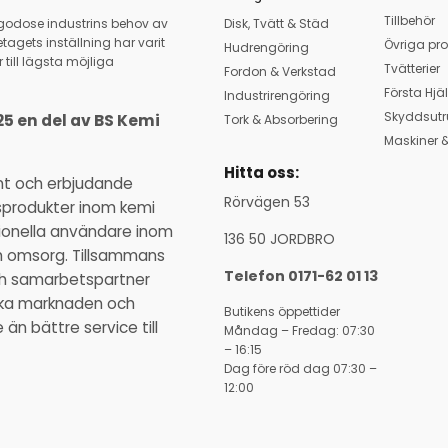
Tillbehör
llgodose industrins behov av
Disk, Tvätt & Städ
tagets inställning har varit
Övriga pro
Hudrengöring
 till lägsta möjliga
Tvätterier
Fordon & Verkstad
Första Hjä
Industrirengöring
Skyddsutr
25 en del av BS Kemi
Tork & Absorbering
Maskiner &
Hitta oss:
nt och erbjudande
Rörvägen 53
sprodukter inom kemi
ssionella användare inom
136 50 JORDBRO
ch omsorg. Tillsammans
Telefon 0171-62 01 13
och samarbetspartner
ka marknaden och
Butikens öppettider
n bättre service till
Måndag – Fredag: 07:30
– 16:15
Dag före röd dag 07:30 –
12:00