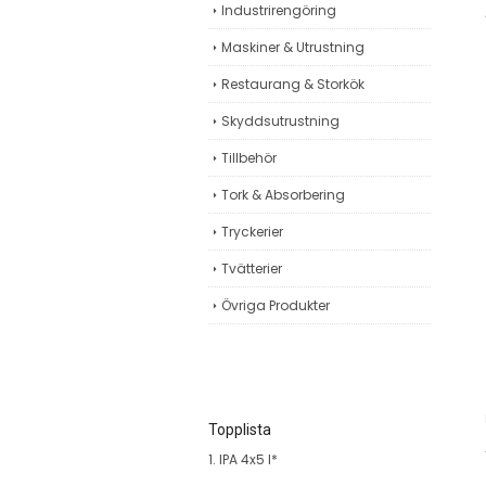
Industrirengöring
Maskiner & Utrustning
Restaurang & Storkök
Skyddsutrustning
Tillbehör
Tork & Absorbering
Tryckerier
Tvätterier
Övriga Produkter
Topplista
1. IPA 4x5 l*