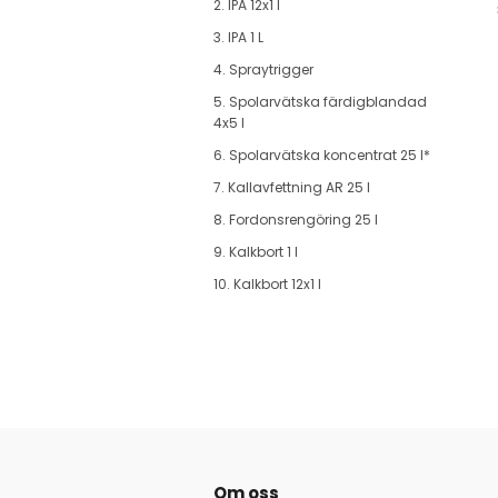
2. IPA 12x1 l
3. IPA 1 L
4. Spraytrigger
5. Spolarvätska färdigblandad
4x5 l
6. Spolarvätska koncentrat 25 l*
7. Kallavfettning AR 25 l
8. Fordonsrengöring 25 l
9. Kalkbort 1 l
10. Kalkbort 12x1 l
Om oss