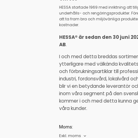
HESSA startade 1969 med inriktning att ti
underhålls- och rengöringsprodukter. Före
att ta fram bra och miljövänliga produkter
kostnader.
HESSA® är sedan den 30 juni 20
AB
.
I och med detta breddas sortime
ytterligare med välkända kvalitet
och förbrukningsartiklar till profe
industri, fordonsvård, lokalvård o
blir vi en betydande leverantör 
inom våra segment på den svens
kommer i och med detta kunna ge ä
våra kunder.
Moms:
Exkl. moms