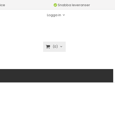
ice
Snabba leveranser
Logga in
(0)