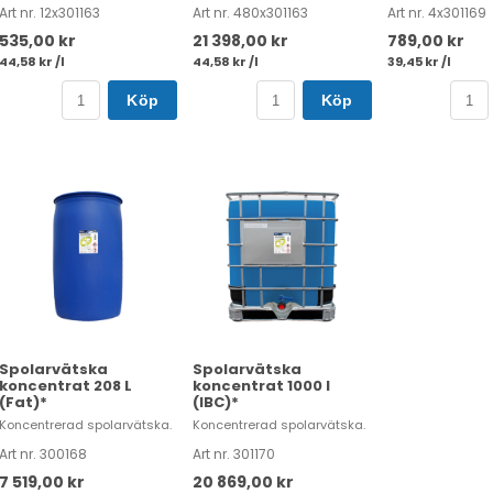
Art nr. 12x301163
Art nr. 480x301163
Art nr. 4x301169
535,00 kr
21 398,00 kr
789,00 kr
44,58 kr /l
44,58 kr /l
39,45 kr /l
Köp
Köp
Spolarvätska
Spolarvätska
koncentrat 208 L
koncentrat 1000 l
(Fat)*
(IBC)*
Koncentrerad spolarvätska.
Koncentrerad spolarvätska.
Art nr. 300168
Art nr. 301170
7 519,00 kr
20 869,00 kr