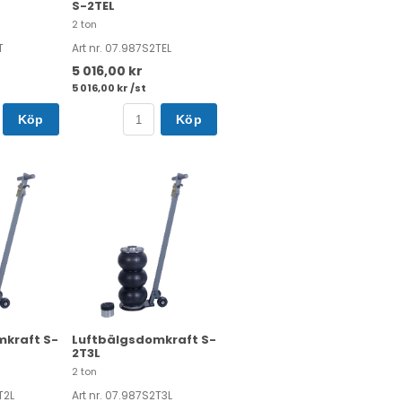
S-2TEL
2 ton
T
Art nr. 07.987S2TEL
5 016,00 kr
5 016,00 kr /st
Köp
Köp
mkraft S-
Luftbälgsdomkraft S-
2T3L
2 ton
T2L
Art nr. 07.987S2T3L