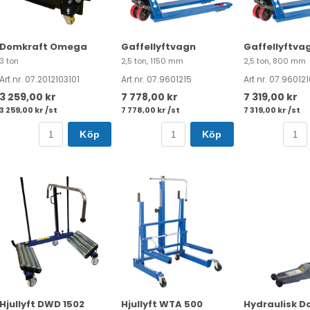
Domkraft Omega
Gaffellyftvagn
Gaffellyftva
3 ton
2,5 ton, 1150 mm
2,5 ton, 800 mm
Art nr. 07.2012103101
Art nr. 07.9601215
Art nr. 07.960121
3 259,00 kr
7 778,00 kr
7 319,00 kr
3 259,00 kr /st
7 778,00 kr /st
7 319,00 kr /st
Köp
Köp
Hjullyft DWD 1502
Hjullyft WTA 500
Hydraulisk D