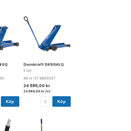
40Q
Domkraft DK50HLQ
5 ton
030
Art nr. 07.9800027
24 586,00 kr
24 586,00 kr /st
Köp
Köp