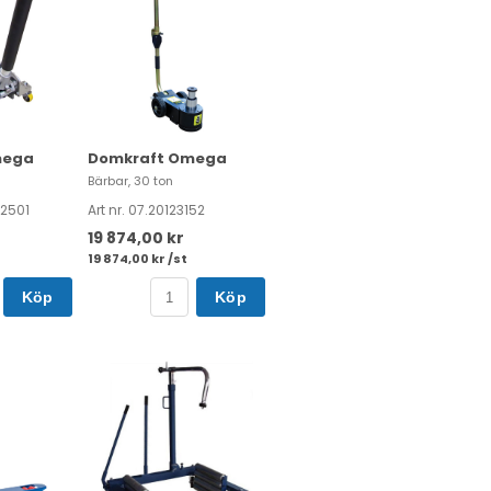
mega
Domkraft Omega
Bärbar, 30 ton
02501
Art nr. 07.20123152
19 874,00 kr
19 874,00 kr /st
Köp
Köp