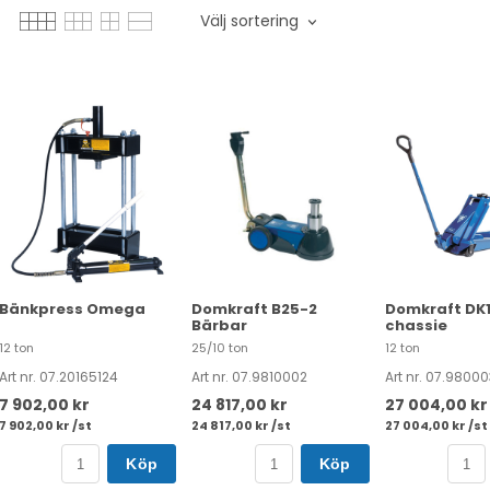
Välj sortering
Bänkpress Omega
Domkraft B25-2
Domkraft DK1
Bärbar
chassie
12 ton
25/10 ton
12 ton
Art nr. 07.20165124
Art nr. 07.9810002
Art nr. 07.9800
7 902,00 kr
24 817,00 kr
27 004,00 kr
7 902,00 kr /st
24 817,00 kr /st
27 004,00 kr /st
Köp
Köp