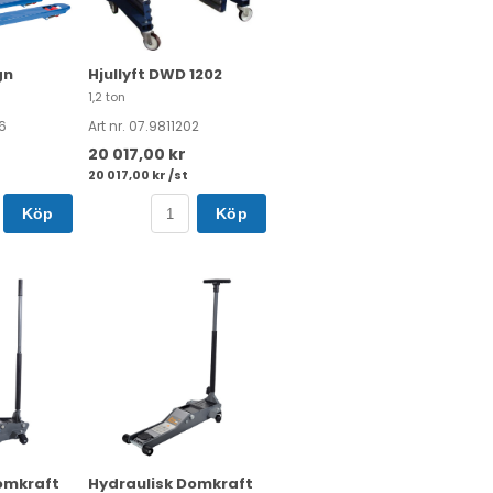
gn
Hjullyft DWD 1202
1,2 ton
6
Art nr. 07.9811202
20 017,00 kr
20 017,00 kr /st
Köp
Köp
omkraft
Hydraulisk Domkraft