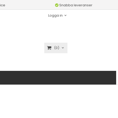
ice
Snabba leveranser
Logga in
(0)