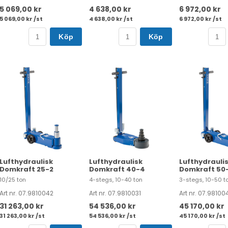
5 069,00 kr
4 638,00 kr
6 972,00 kr
5 069,00 kr /st
4 638,00 kr /st
6 972,00 kr /st
Köp
Köp
Lufthydraulisk
Lufthydraulisk
Lufthydrauli
Domkraft 25-2
Domkraft 40-4
Domkraft 50
10/25 ton
4-stegs, 10-40 ton
3-stegs, 10-50 t
Art nr. 07.9810042
Art nr. 07.9810031
Art nr. 07.98100
31 263,00 kr
54 536,00 kr
45 170,00 kr
31 263,00 kr /st
54 536,00 kr /st
45 170,00 kr /st