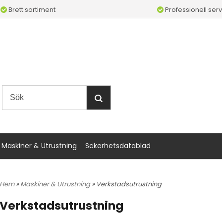
Brett sortiment
Professionell serv
Maskiner & Utrustning
Säkerhetsdatablad
Hem
»
Maskiner & Utrustning
» Verkstadsutrustning
Verkstadsutrustning