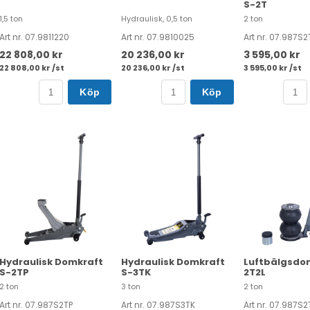
S-2T
1,5 ton
Hydraulisk, 0,5 ton
2 ton
Art nr. 07.9811220
Art nr. 07.9810025
Art nr. 07.987S2
22 808,00 kr
20 236,00 kr
3 595,00 kr
22 808,00 kr /st
20 236,00 kr /st
3 595,00 kr /st
Köp
Köp
Hydraulisk Domkraft
Hydraulisk Domkraft
Luftbälgsdo
S-2TP
S-3TK
2T2L
2 ton
3 ton
2 ton
Art nr. 07.987S2TP
Art nr. 07.987S3TK
Art nr. 07.987S2