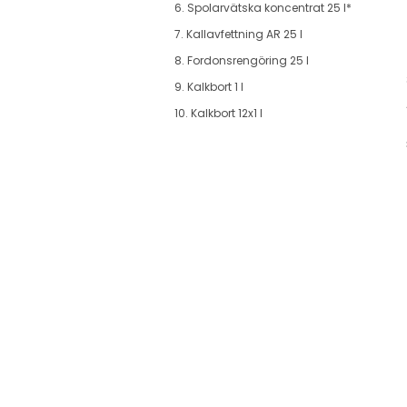
6. Spolarvätska koncentrat 25 l*
7. Kallavfettning AR 25 l
8. Fordonsrengöring 25 l
9. Kalkbort 1 l
10. Kalkbort 12x1 l