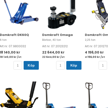
Domkraft DK60Q
Domkraft Omega
Domkraft O
6 ton
Bärbar, 40 ton
2,25 ton
Art nr. 07.9800032
Art nr. 07.20123212
Art nr. 07.20127
18 140,00 kr
22 644,00 kr
4 156,00 kr
18 140,00 kr /st
22 644,00 kr /st
4 156,00 kr /st
Köp
Köp