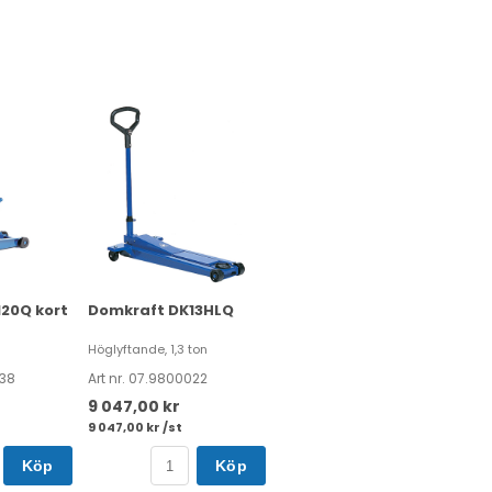
20Q kort
Domkraft DK13HLQ
Höglyftande, 1,3 ton
038
Art nr. 07.9800022
9 047,00 kr
9 047,00 kr /st
Köp
Köp