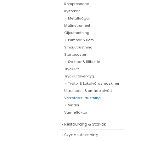
Kompressorer
Kyltorkar
Metallsågar
Mätinstrument
Oljeutrustning
Pumpar & Kem
Smörjutrustning
Startbooster
Svetsar & tillbehör
Tryckluft
Tryckluftsverktyg
Tvätt- & Lokalvårdsmaskiner
Ultraljuds- & smådelstvätt
Verkstadsutrustning
Vindor
Värmefläktar
Restaurang & Storkök
Skyddsutrustning