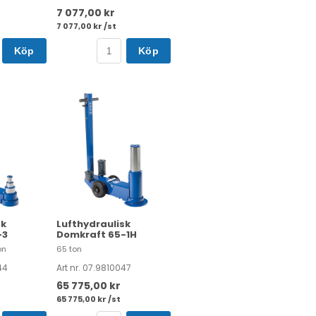
7 077,00 kr
7 077,00 kr /st
Köp
Köp
sk
Lufthydraulisk
-3
Domkraft 65-1H
on
65 ton
44
Art nr. 07.9810047
65 775,00 kr
65 775,00 kr /st