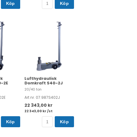
Köp
Köp
sk
Lufthydraulisk
0-2E
Domkraft S40-2J
20/40 ton
02E
Art nr. 07.987S402J
22 343,00 kr
22 343,00 kr /st
Köp
Köp