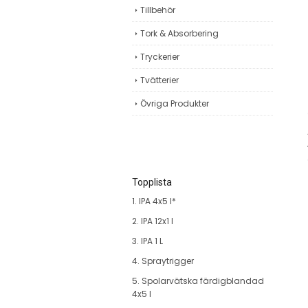
Tillbehör
Tork & Absorbering
Tryckerier
Tvätterier
Övriga Produkter
Topplista
1. IPA 4x5 l*
2. IPA 12x1 l
3. IPA 1 L
4. Spraytrigger
5. Spolarvätska färdigblandad
4x5 l