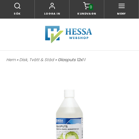
0
SÖK
LOGGA IN
KUNDVAGN
MENY
Hem
»
Disk, Tvätt & Städ
» Glasputs 12x1 l