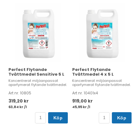
Perfect Flytande
Perfect Flytande
Tvättmedel Sensitive 5 L
Tvättmedel 4 x 5 L
Koncentrerat miljöanpassat
Koncentrerat miljöanpassat
oparfymerat flytande tvättmedel.
oparfymerat flytande tvättmedel.
Art nr. 10805
Art nr. 10401x4
319,20 kr
919,00 kr
63,84 kr /l
45,95 kr /l
Köp
Köp