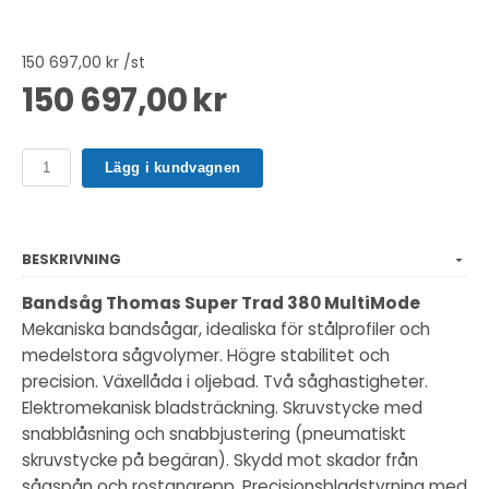
150 697,00 kr /st
150 697,00 kr
Lägg i kundvagnen
BESKRIVNING
Bandsåg Thomas Super Trad 380 MultiMode
Mekaniska bandsågar, idealiska för stålprofiler och
medelstora sågvolymer. Högre stabilitet och
precision. Växellåda i oljebad. Två såghastigheter.
Elektromekanisk bladsträckning. Skruvstycke med
snabblåsning och snabbjustering (pneumatiskt
skruvstycke på begäran). Skydd mot skador från
sågspån och rostangrepp. Precisionsbladstyrning med