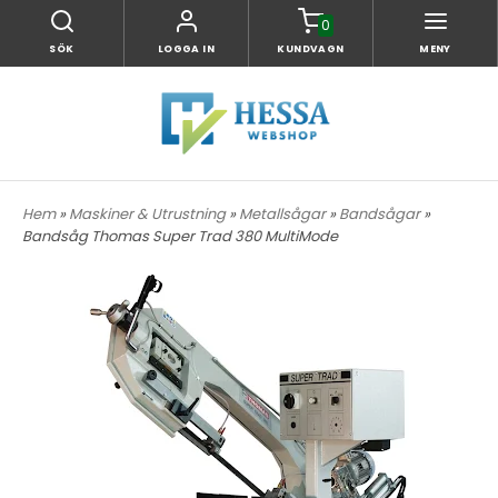
0
SÖK
LOGGA IN
KUNDVAGN
MENY
Hem
»
Maskiner & Utrustning
»
Metallsågar
»
Bandsågar
»
Bandsåg Thomas Super Trad 380 MultiMode