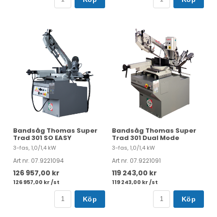
Bandsåg Thomas Super
Bandsåg Thomas Super
Trad 301 SO EASY
Trad 301 Dual Mode
3-fas, 1,0/1,4 kW
3-fas, 1,0/1,4 kW
Art nr. 07.9221094
Art nr. 07.9221091
126 957,00 kr
119 243,00 kr
126 957,00 kr /st
119 243,00 kr /st
Köp
Köp