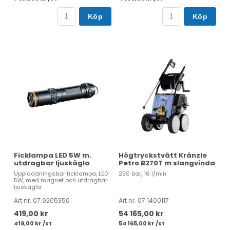
Köp
Köp
Ficklampa LED 5W m.
Högtryckstvätt Kränzle
utdragbar ljuskägla
Petro B270T m slangvinda
Uppladdningsbar ficklampa, LED
250 bar, 16 l/min
5W, med magnet och utdragbar
ljuskägla
Art nr. 07.9205350
Art nr. 07.1400117
419,00 kr
54 165,00 kr
419,00 kr /st
54 165,00 kr /st