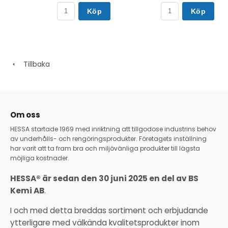
Köp
Köp
Tillbaka
Om oss
HESSA startade 1969 med inriktning att tillgodose industrins behov
av underhålls- och rengöringsprodukter. Företagets inställning
har varit att ta fram bra och miljövänliga produkter till lägsta
möjliga kostnader.
HESSA® är sedan den 30 juni 2025 en del av BS
Kemi AB
.
I och med detta breddas sortiment och erbjudande
ytterligare med välkända kvalitetsprodukter inom