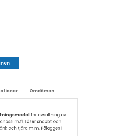
gnen
kationer
Omdömen
ttningsmedel
för avsaltning av
chassi m.fl. Löser snabbt och
sstänk och tjära m.m. Pålägges i