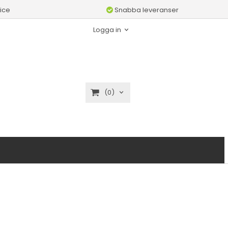
ice
Snabba leveranser
Logga in
(0)