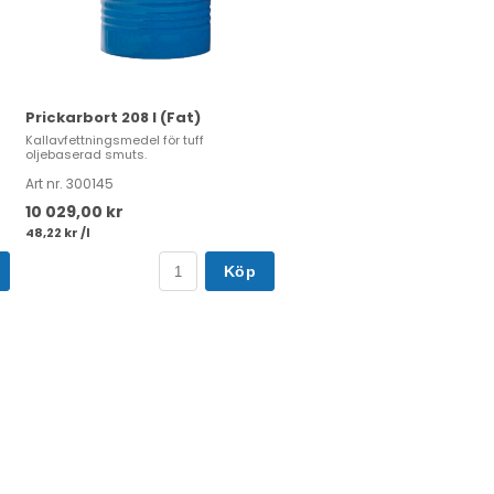
Prickarbort 208 l (Fat)
Kallavfettningsmedel för tuff
oljebaserad smuts.
Art nr. 300145
10 029,00 kr
48,22 kr /l
Köp