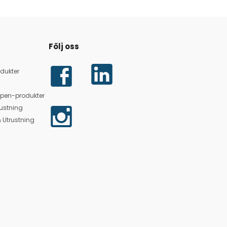
Följ oss
dukter
lpen-produkter
ustning
 Utrustning