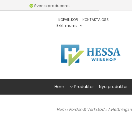
Svenskproducerat
KÖPVILLKOR
KONTAKTA OSS
Exkl. moms
Hem
Produkter
Nya produkter
Hem
»
Fordon & Verkstad
»
Avfettnings