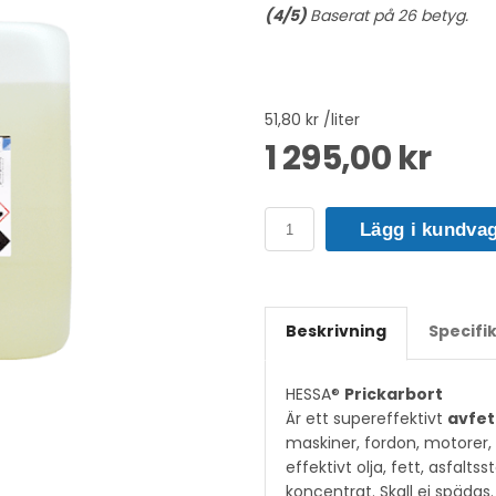
(
4
/5)
Baserat på
26
betyg.
51,80 kr /liter
1 295,00 kr
Lägg i kundva
Beskrivning
Specifi
HESSA®
Prickarbort
Är ett supereffektivt
avfe
maskiner, fordon, motorer, 
effektivt olja, fett, asfalt
koncentrat. Skall ej spädas.