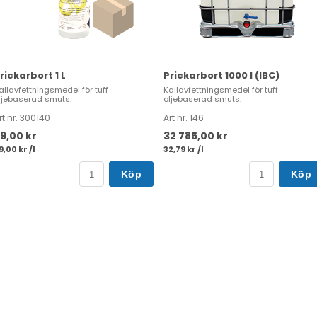
rickarbort 1 L
Prickarbort 1000 l (IBC)
allavfettningsmedel för tuff
Kallavfettningsmedel för tuff
ljebaserad smuts.
oljebaserad smuts.
rt nr. 300140
Art nr. 146
9,00 kr
32 785,00 kr
9,00 kr /l
32,79 kr /l
Köp
Köp