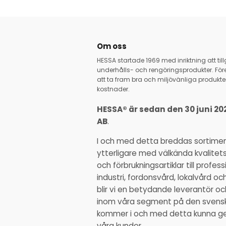
Om oss
HESSA startade 1969 med inriktning att ti
underhålls- och rengöringsprodukter. Före
att ta fram bra och miljövänliga produkter
kostnader.
HESSA® är sedan den 30 juni 20
AB
.
I och med detta breddas sortime
ytterligare med välkända kvalitet
och förbrukningsartiklar till profe
industri, fordonsvård, lokalvård o
blir vi en betydande leverantör 
inom våra segment på den svens
kommer i och med detta kunna ge ä
våra kunder.