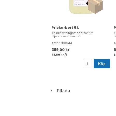
Prickarbort 5 L
P
Kallavfettningsmedel för tuff
K
oljebaserad smuts.
o
Art nr. 300144
A
369,00 kr
6
73,80 kr /l
6
Köp
Tillbaka