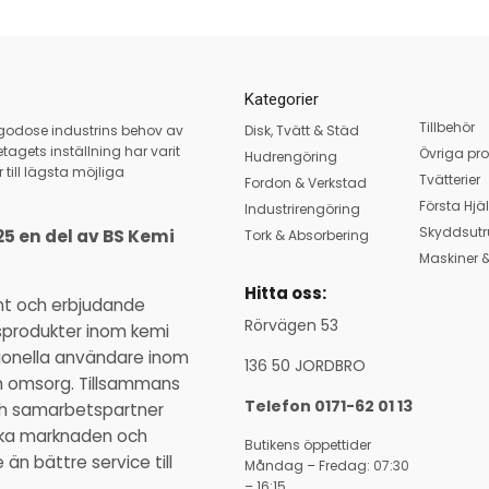
Kategorier
Tillbehör
llgodose industrins behov av
Disk, Tvätt & Städ
tagets inställning har varit
Övriga pro
Hudrengöring
 till lägsta möjliga
Tvätterier
Fordon & Verkstad
Första Hjä
Industrirengöring
Skyddsutr
25 en del av BS Kemi
Tork & Absorbering
Maskiner &
Hitta oss:
nt och erbjudande
Rörvägen 53
sprodukter inom kemi
ssionella användare inom
136 50 JORDBRO
ch omsorg. Tillsammans
Telefon 0171-62 01 13
och samarbetspartner
ka marknaden och
Butikens öppettider
n bättre service till
Måndag – Fredag: 07:30
– 16:15