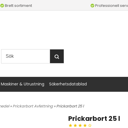
Brett sortiment
Professionell serv
Maskiner & Utrustning
Säkerhetsdatablad
medel
»
Prickarbort Avfettning
» Prickarbort 25 l
Prickarbort 25 l