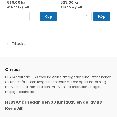
629,00 kr
629,00 kr
629,00 kr /rull
629,00 kr /rull
Köp
Köp
Tillbaka
Om oss
HESSA startade 1969 med inriktning att tillgodose industrins behov
av underhålls- och rengöringsprodukter. Företagets inställning
har varit att ta fram bra och miljövänliga produkter till lägsta
möjliga kostnader.
HESSA® är sedan den 30 juni 2025 en del av BS
Kemi AB
.