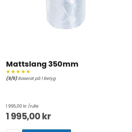
Mattslang 350mm
(
5
/5)
Baserat på
1
Betyg
1 995,00 kr /rulle
1 995,00 kr