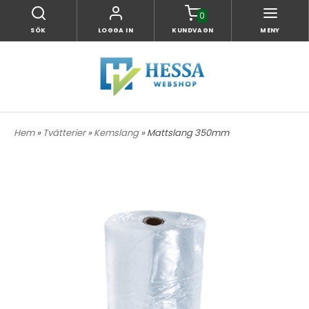
0
SÖK
LOGGA IN
KUNDVAGN
MENY
Hem
»
Tvätterier
»
Kemslang
» Mattslang 350mm