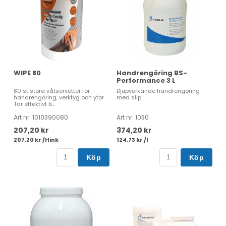
WIPE 80
Handrengöring BS-
Performance 3 L
80 st stora våtservetter för
Djupverkande handrengöring
handrengöring, verktyg och ytor.
med slip
Tar effektivt b...
Art nr. 1010390080
Art nr. 1030
207,20 kr
374,20 kr
207,20 kr /Hink
124,73 kr /l
Köp
Köp