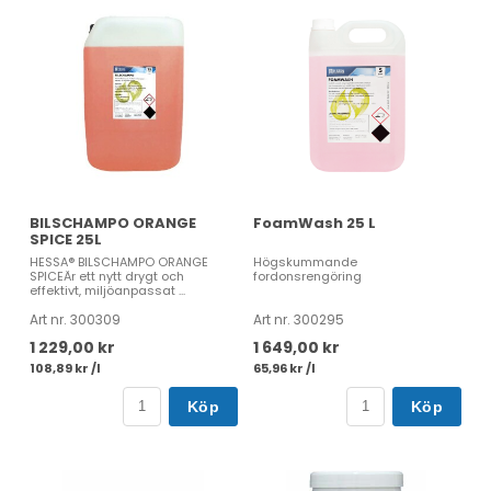
BILSCHAMPO ORANGE
FoamWash 25 L
SPICE 25L
HESSA® BILSCHAMPO ORANGE
Högskummande
SPICEÄr ett nytt drygt och
fordonsrengöring
effektivt, miljöanpassat ...
Art nr. 300309
Art nr. 300295
1 229,00 kr
1 649,00 kr
108,89 kr /l
65,96 kr /l
Köp
Köp