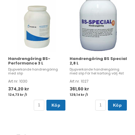
Handrengöring BS-
Handrengöring BS Special
Performance 3 L
2,8 L
Djupverkande handrengöring
Djupverkande handrengöring
med slip
med slip För hel kartong välj 4st
Art nr. 1030
Art nr. 1027
374,20 kr
361,60 kr
124,73 kr /l
129,14 kr /l
Köp
Köp